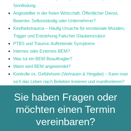
Sinnfindung
Angestellter in der freien Wirtschaft, Öffentlicher Dienst,
Beamter, Selbstständig oder Unternehmer?
Kindheitstrauma – Häufig Ursache für emotionale Wunden,
Trigger und Entstehung Falscher Glaubenssätze
PTBS und Trauma: Auftretende Symptome
Internes oder Externes BEM?
Was tut ein BEM-Beauftragter?
Wann wird BEM angewendet?
Kontrolle vs. Geführtsein (Vertrauen & Hingabe) – Kann man
sich das Leben nach Belieben kreieren und manifestieren?
Sie haben Fragen oder
möchten einen Termin
vereinbaren?